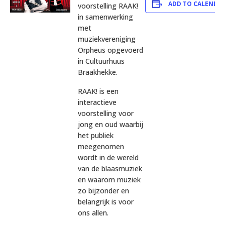
ADD TO CALENDA
voorstelling RAAK!
in samenwerking
met
muziekvereniging
Orpheus opgevoerd
in Cultuurhuus
Braakhekke.
RAAK! is een
interactieve
voorstelling voor
jong en oud waarbij
het publiek
meegenomen
wordt in de wereld
van de blaasmuziek
en waarom muziek
zo bijzonder en
belangrijk is voor
ons allen.