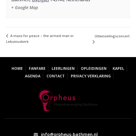
+ Google Map
A mass for peace – the armed man in
Uitwisselingsconcert
Lebuinuskerk
HOME
FANFARE
LEERLINGEN
OPLEIDINGEN
KAPEL
AGENDA
CONTACT
PRIVACY VERKLARING
info@orpheus-bathmen.nl