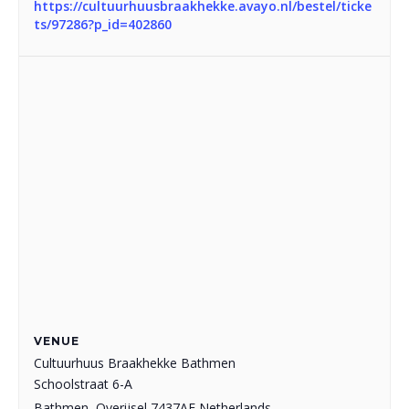
https://cultuurhuusbraakhekke.avayo.nl/bestel/ticke
ts/97286?p_id=402860
VENUE
Cultuurhuus Braakhekke Bathmen
Schoolstraat 6-A
Bathmen
,
Overijsel
7437AE
Netherlands